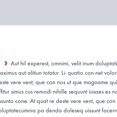
Aut hil experest, omnimi, velit inum doluptati
aximus aut alitiun totatur. Li- quatio con net volo
este vere vent, que con nos ut que magname quia
ffitur simus cus remodi nihille sequunt iusaes es 
ssunto cone. At quat re deste vere vent, que con 
oluptatecumnia pa denda doleseq uissunt facer