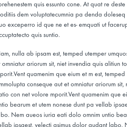
orehenestem quis essunto cone. At quat re deste 
oditiis dem voluptatecumnia pa denda doleseq ui
uo exceperro id que ne et es- emquati ut faceru
ccuptatecto quis suntio.
am, nulla ab ipsam est, temped utemper umquo
t omniatur ariorum sit, niet invendia quis alitiun 
porit.Vent quamenim que eium et m est, temped
mmolupta conseque aut et omniatur ariorum sit, ni
atio con net volore mporit.Vent quamenim que ei
ntio bearum et utem nonese dunt pa vellab ipsaes
abo. Nem aueos iuria eati dolo omnim untio be
ellab ipsaest, velecti asimus dolor audant labo.