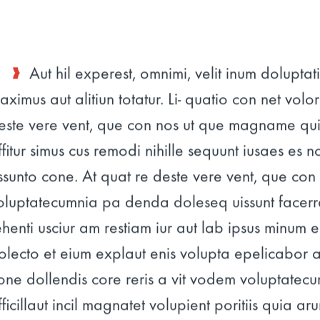
Aut hil experest, omnimi, velit inum doluptati
aximus aut alitiun totatur. Li- quatio con net volo
este vere vent, que con nos ut que magname quia
ffitur simus cus remodi nihille sequunt iusaes es 
ssunto cone. At quat re deste vere vent, que con 
oluptatecumnia pa denda doleseq uissunt facer
ehenti usciur am restiam iur aut lab ipsus minum es
olecto et eium explaut enis volupta epelicabor a
one dollendis core reris a vit vodem voluptatec
fficillaut incil magnatet volupient poritiis quia a