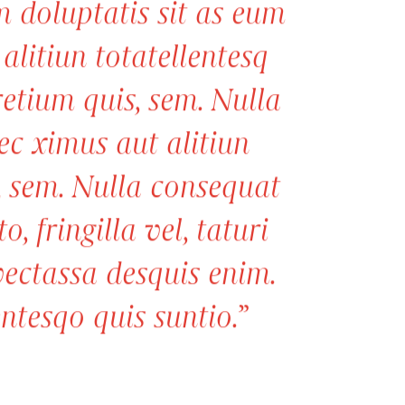
m doluptatis sit as eum
alitiun totatellentesq
retium quis, sem. Nulla
c ximus aut alitiun
s, sem. Nulla consequat
 fringilla vel, taturi
vectassa desquis enim.
ntesqo quis suntio.
”