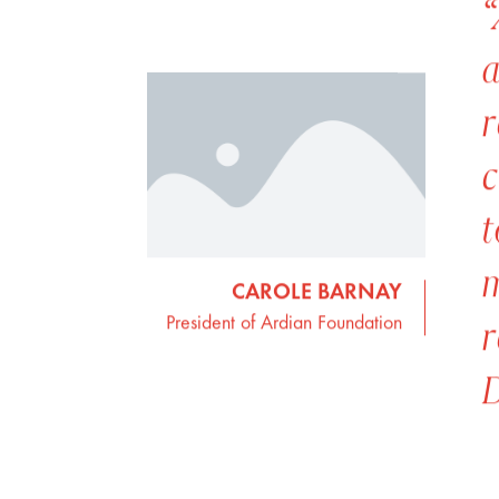
“
a
r
c
t
m
CAROLE BARNAY
r
President of Ardian Foundation
D