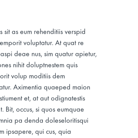
s sit as eum rehenditiis verspid
remporit voluptatur. At quat re
spi deae nus, sim quatur apietur,
nones nihit doluptnestem quis
orit volup moditiis dem
ratur. Aximentia quaeped maion
tiument et, at aut odignatestis
t. Bit, occus, si quos eumquae
umnia pa denda doleseloritisqui
rum ipsapere, qui cus, quia