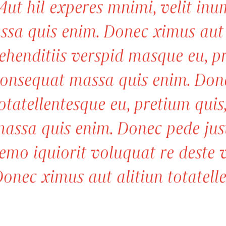
Aut hil experes mnimi, velit inu
ssa quis enim. Donec ximus aut 
ehenditiis verspid masque eu, p
onsequat massa quis enim. Done
otatellentesque eu, pretium qui
assa quis enim. Donec pede justo,
emo iquiorit voluquat re deste 
onec ximus aut alitiun totatelle