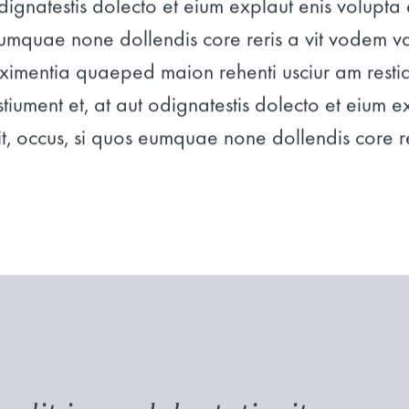
dignatestis dolecto et eium explaut enis volupta e
umquae none dollendis core reris a vit vodem vd
ximentia quaeped maion rehenti usciur am restia
stiument et, at aut odignatestis dolecto et eium e
it, occus, si quos eumquae none dollendis core reri