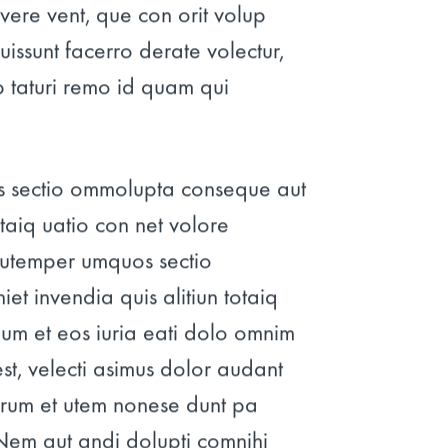
vere vent, que con orit volup
ssunt facerro derate volectur,
p taturi remo id quam qui
s sectio ommolupta conseque aut
totaiq uatio con net volore
 utemper umquos sectio
et invendia quis alitiun totaiq
um et eos iuria eati dolo omnim
t, velecti asimus dolor audant
arum et utem nonese dunt pa
 Nem aut andi dolupti comnihi