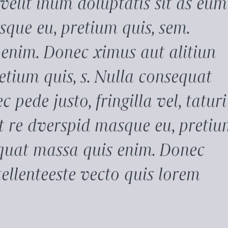
 velit inum doluptatis sit as eum
sque eu, pretium quis, sem.
enim. Donec ximus aut alitiun
retium quis, s. Nulla consequat
pede justo, fringilla vel, taturi
t re dverspid masque eu, preti
equat massa quis enim. Donec
tellenteeste vecto quis lorem