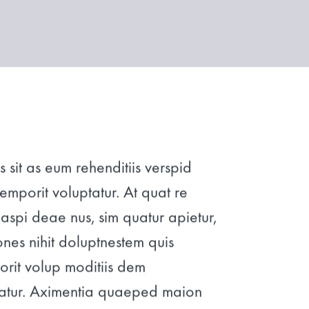
s sit as eum rehenditiis verspid
remporit voluptatur. At quat re
spi deae nus, sim quatur apietur,
nones nihit doluptnestem quis
orit volup moditiis dem
ratur. Aximentia quaeped maion