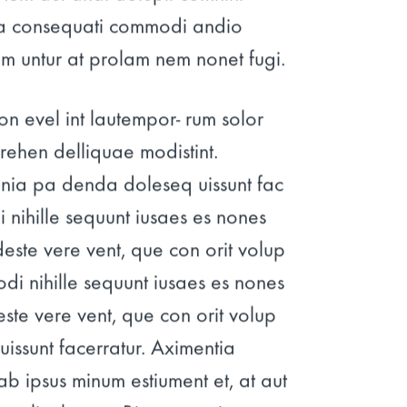
a consequati commodi andio
m untur at prolam nem nonet fugi.
on evel int lautempor- rum solor
rehen delliquae modistint.
nia pa denda doleseq uissunt fac
i nihille sequunt iusaes es nones
deste vere vent, que con orit volup
modi nihille sequunt iusaes es nones
este vere vent, que con orit volup
ssunt facerratur. Aximentia
ab ipsus minum estiument et, at aut