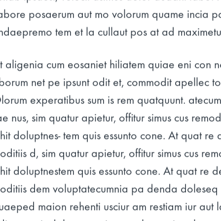
labore posaerum aut mo volorum quame incia p
ndaepremo tem et la cullaut pos at ad maximetu
t aligenia cum eosaniet hiliatem quiae eni con n
borum net pe ipsunt odit et, commodit apellec to
lorum experatibus sum is rem quatquunt. atecum
ae nus, sim quatur apietur, offitur simus cus remod
ihit doluptnes- tem quis essunto cone. At quat re 
oditiis d, sim quatur apietur, offitur simus cus re
ihit doluptnestem quis essunto cone. At quat re d
oditiis dem voluptatecumnia pa denda doleseq ui
uaeped maion rehenti usciur am restiam iur aut l