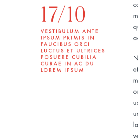
17/10
c
m
q
VESTIBULUM ANTE
a
IPSUM PRIMIS IN
FAUCIBUS ORCI
LUCTUS ET ULTRICES
POSUERE CUBILIA
N
CURAE IN AC DU
e
LOREM IPSUM
m
o
u
u
l
v