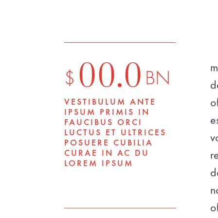
00.0
m
$
BN
d
o
VESTIBULUM ANTE
IPSUM PRIMIS IN
e
FAUCIBUS ORCI
LUCTUS ET ULTRICES
v
POSUERE CUBILIA
CURAE IN AC DU
r
LOREM IPSUM
d
n
o