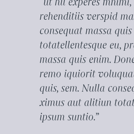
“
ut hil experes mnimi,
rehenditiis verspid ma
consequat massa quis 
totatellentesque eu, p
massa quis enim. Donec 
remo iquiorit voluqua
quis, sem. Nulla cons
ximus aut alitiun tota
ipsum suntio.
”