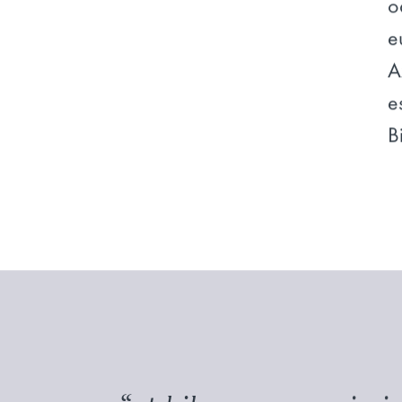
o
e
A
e
B