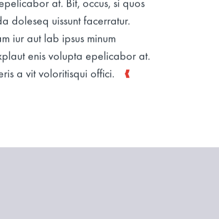
pelicabor at. Bit, occus, si quos
a doleseq uissunt facerratur.
m iur aut lab ipsus minum
xplaut enis volupta epelicabor at.
s a vit voloritisqui offici.