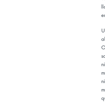
l
e
U
a
O
s
n
m
n
m
q